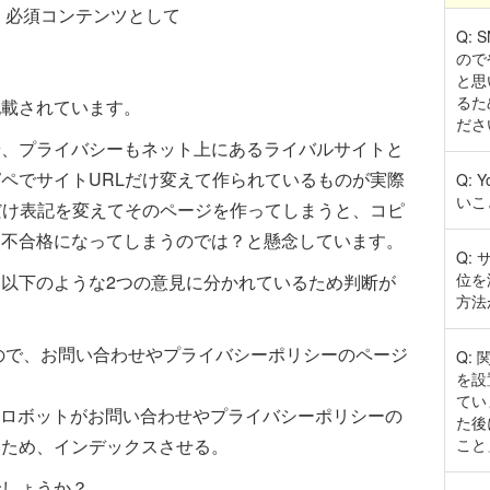
は、必須コンテンツとして
Q:
ので
と思
るた
記載されています。
ださ
や、プライバシーもネット上にあるライバルサイトと
ペでサイトURLだけ変えて作られているものが実際
Q:
いこ
だけ表記を変えてそのページを作ってしまうと、コピ
査不合格になってしまうのでは？と懸念しています。
Q:
位を
以下のような2つの意見に分かれているため判断が
方法
ので、お問い合わせやプライバシーポリシーのページ
Q:
を設
てい
ogleのロボットがお問い合わせやプライバシーポリシーの
た後
こと
いため、インデックスさせる。
でしょうか？