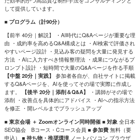
た効率的かつ高品質な制作手法をコンサルティングと
して提供しています。
■ プログラム（計90分）
【前半 40分｜解説】 ・AI時代にQ&Aページが重要な理
由 ・成約率を高めるQ&A構成とは ・AI検索で評価され
やすいページ設計 ・見込み客の疑問を大量に発見する
方法 ・AIに入力すべき情報整理法 ・成果につながるプ
ロンプト設計 ・短時間で大量のQ&Aページを作る手順
【中盤 20分｜実践】
参加者各自が、自社サイトに掲載
するQ&Aページを、AIを使ってその場で実際に作成し
ます。
【後半 20分｜添削＆Q&A】
・講師がその場で
添削 ・改善点を具体的にアドバイス ・AIへの指示方法
を修正 ・開レベルまでブラッシュアップ
■ 東京会場 ＋ Zoomオンライン同時開催
■ 対象
全日本
SEO協会 Bコース・Cコース会員
■ 参加費
無料（要
申込）
■ 持ち物・推奨環境
ノートパソコン ブラウザ