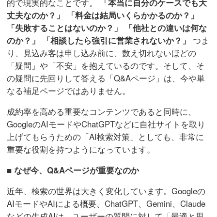
的で現実的なことです。
「本当に自分のケースでも大
丈夫なのか？」
「料金は結局いくらかかるのか？」
「失敗することはないのか？」
「他社との違いは何な
のか？」
「相談したら強引に営業されないか？」
つま
り、見込み客は申し込み前に、数え切れないほどの
「疑問」や「不安」を抱えているのです。そして、そ
の疑問に先回りして答える「Q&Aページ」は、今や単
なる補足ページではありません。
成約率を高める重要なコンテンツであると同時に、
GoogleのAIモードやChatGPTなどに自社サイトを取り
上げてもらうための「AI検索対策」としても、非常に
重要な役割を持つようになっています。
■ なぜ今、Q&Aページが重要なのか
近年、検索の世界は大きく変化しています。Googleの
AIモードやAIによる概要、ChatGPT、Gemini、Claude
などの生成AIは、ユーザーの質問に対して「最適と思